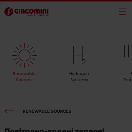
Renewable
Hydrogen
Sources
Systems
Pro
RENEWABLE SOURCES
Повітряно-водяні теплові