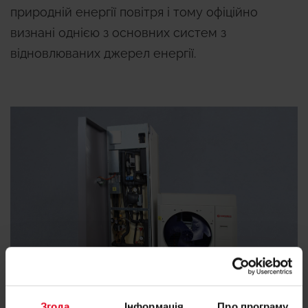
природній енергії повітря і тому офіційно
визнані однією з основних систем з
відновлюваних джерел енергії.
Згода
Інформація
Про програму