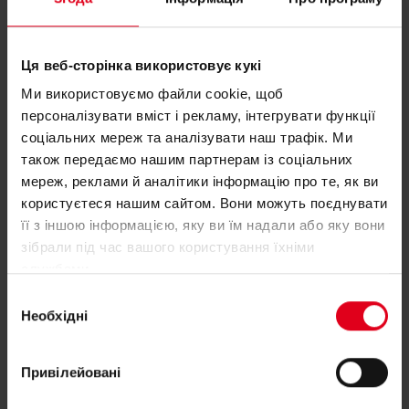
Ця веб-сторінка використовує кукі
Ми використовуємо файли cookie, щоб
персоналізувати вміст і рекламу, інтегрувати функції
Дізнайтеся більше про наші
соціальних мереж та аналізувати наш трафік. Ми
інноваційні рішення
також передаємо нашим партнерам із соціальних
мереж, реклами й аналітики інформацію про те, як ви
користуєтеся нашим сайтом. Вони можуть поєднувати
її з іншою інформацією, яку ви їм надали або яку вони
зібрали під час вашого користування їхніми
службами.
Вибір
Необхідні
згоди
Привілейовані