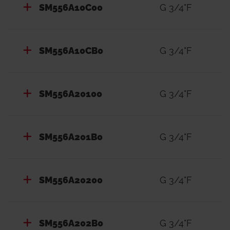
SM556A10C00
G 3/4"F
теплової енергії та побутового лічильника
холодної та гарячої води шляхом заміни
латунної проставки
SM556A10CB0
G 3/4"F
Технічні дані
- Макс. робоча температура первинного та
SM556A20100
G 3/4"F
вторинного контуру (опалення та ГВП): 90 °C
- Макс. робочий тиск первинного контуру: 10
бар
SM556A201B0
G 3/4"F
- Макс. перепад тиску первинного контуру: 2
бар
- Макс. налаштування перепаду тиску,
SM556A20200
G 3/4"F
дозволене для регулюючого клапана перепаду
тиску: 50 кПа
SM556A202B0
G 3/4"F
- Макс. робочий тиск контуру гарячої