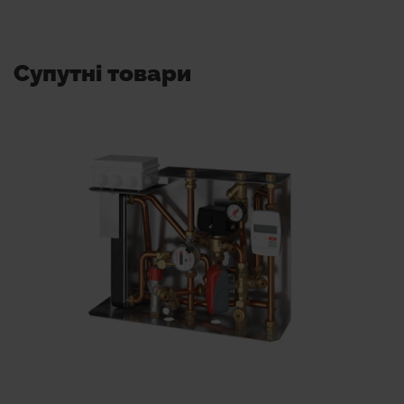
- SM556B10200: первинні підключення знизу +
16-пластинчастий теплообмінник (34 кВт) +
Супутні товари
низько/високотемпературне нагрівання
(стандартна версія) + без термостата байпас*
- SM556B102B0: первинні з’єднання знизу + 16-
пластинчатий теплообмінник (34 кВт) + низько/
високотемпературне опалення (стандартна
версія) + з термостатичним байпасом
- SM556B10C00: первинні з’єднання знизу + 16-
пластинчатий теплообмінник (34 кВт) +
високотемпературне опалення (компактна
версія) + без термостатичного байпаса*
- SM556B10CB0: первинні підключення знизу +
16-пластинчастий теплообмінник (34 кВт) +