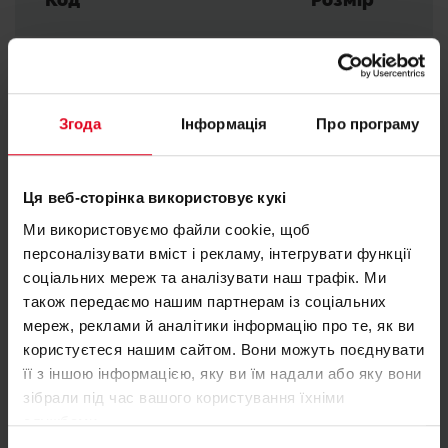
16-пластинчастий теплообмінник (34 кВт) +
високотемпературне опалення (компактна
SM556B10100
G 3/4"F
версія) + з термостатичним байпасом
- SM556A20100: первинні підключення зверху +
Згода
Інформація
Про програму
26-пластинчатий теплообмінник (42 кВт) +
SM556B101B0
G 3/4"F
низькотемпературний нагрів (стандартна
версія) +без термостатичного байпасу*
Ця веб-сторінка використовує кукі
- SM556A201B0: первинні підключення зверху +
Ми використовуємо файли cookie, щоб
SM556B10200
G 3/4"F
персоналізувати вміст і рекламу, інтегрувати функції
26-пластинчатий теплообмінник (42 кВт) +
соціальних мереж та аналізувати наш трафік. Ми
низькотемпературне опалення (стандартна
також передаємо нашим партнерам із соціальних
версія) + з термостатичним байпасом
мереж, реклами й аналітики інформацію про те, як ви
SM556B102B0
G 3/4"F
- SM556A20200: первинні підключення зверху +
користуєтеся нашим сайтом. Вони можуть поєднувати
її з іншою інформацією, яку ви їм надали або яку вони
26-пластинчастий теплообмінник (42 кВт) +
зібрали під час вашого користування їхніми
низько/високотемпературне опалення
SM556B10C00
G 3/4"F
службами.
(стандартна версія) + без термостатичного