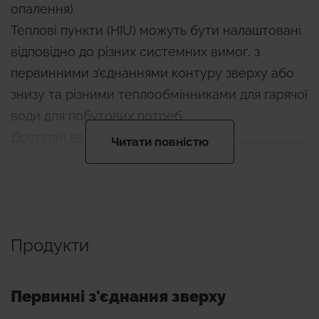
опалення).
Теплові пункти (HIU) можуть бути налаштовані
відповідно до різних системних вимог, з
первинними з'єднаннями контуру зверху або
знизу та різними теплообмінниками для гарячої
води для побутових потреб.
Доступні версії:
Читати повністю
- стандартна: для низькотемпературних або
низько/високотемпературних систем
опалення;
- компактний: для високотемпературних
Продукти
систем опалення.
Основні характеристики
Первинні з'єднання зверху
- Гідравлічні з'єднання: телескопічна система з