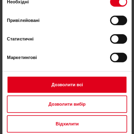
Необхідні
згоди
Привілейовані
Статистичні
Вам потрібна допомога з P145XC?
Маркетингові
Якщо вам потрібна додаткова інформація щодо
будь-якого продукту, будь ласка, зв'яжіться з
нами
Дозволити всі
Знайдіть свого консультанта Giacomini
Дозволити вибір
Відхилити