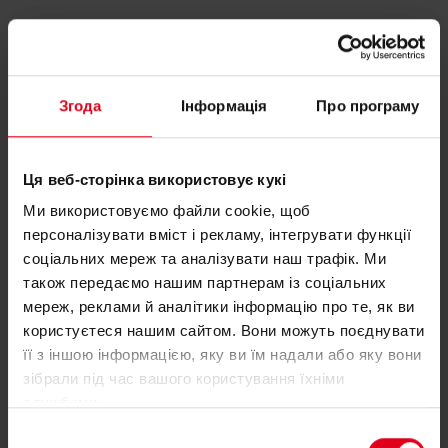
Як це працює
Згода
Інформація
Про програму
Ця веб-сторінка використовує кукі
Ми використовуємо файли cookie, щоб
персоналізувати вміст і рекламу, інтегрувати функції
соціальних мереж та аналізувати наш трафік. Ми
також передаємо нашим партнерам із соціальних
мереж, реклами й аналітики інформацію про те, як ви
користуєтеся нашим сайтом. Вони можуть поєднувати
її з іншою інформацією, яку ви їм надали або яку вони
зібрали під час вашого користування їхніми
R145XC | Compact filter dirt
службами.
separator
Вибір