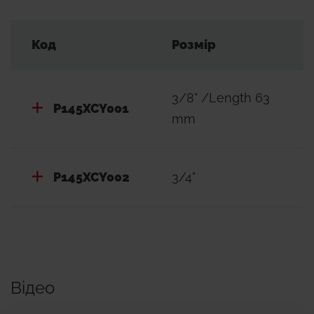
Код
Розмір
3/8" /Length 63
P145XCY001
mm
P145XCY002
3/4"
Відео