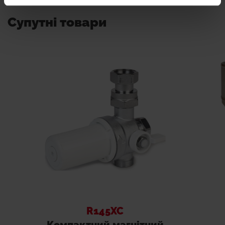
Супутні товари
R145XC