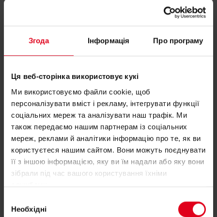
Згода
Інформація
Про програму
Вам потрібна допомога з R252-1?
Ця веб-сторінка використовує кукі
Якщо вам потрібна додаткова інформація щодо
Ми використовуємо файли cookie, щоб
будь-якого продукту, будь ласка, зв'яжіться з
персоналізувати вміст і рекламу, інтегрувати функції
соціальних мереж та аналізувати наш трафік. Ми
нами
також передаємо нашим партнерам із соціальних
мереж, реклами й аналітики інформацію про те, як ви
Знайдіть свого консультанта Giacomini
користуєтеся нашим сайтом. Вони можуть поєднувати
її з іншою інформацією, яку ви їм надали або яку вони
зібрали під час вашого користування їхніми
службами.
Вибір
Необхідні
згоди