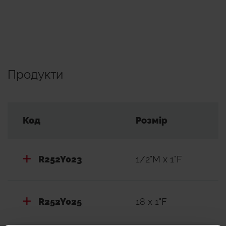
Продукти
Код
Розмір
R252Y023
1/2"M x 1"F
R252Y025
18 x 1"F