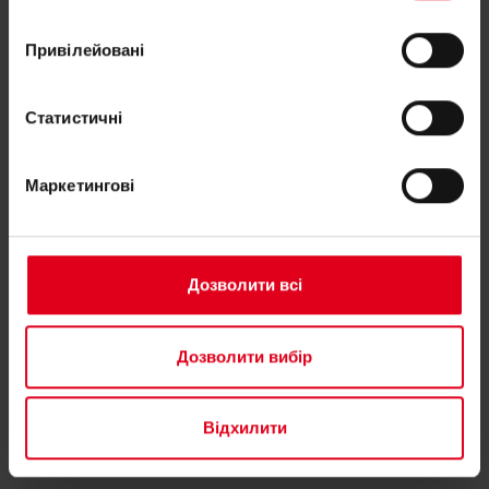
Супутні товари
Привілейовані
Статистичні
Маркетингові
Дозволити всі
Дозволити вибір
P76W
Відхилити
Насоси WILO