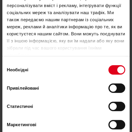
P15FY025
1-1/2”UNS-F x G 1”F
персоналізувати вміст і рекламу, інтегрувати функції
соціальних мереж та аналізувати наш трафік. Ми
також передаємо нашим партнерам із соціальних
мереж, реклами й аналітики інформацію про те, як ви
користуєтеся нашим сайтом. Вони можуть поєднувати
її з іншою інформацією, яку ви їм надали або яку вони
Вам потрібна допомога з P15F?
зібрали під час вашого користування їхніми
службами.
Вибір
Якщо вам потрібна додаткова інформація щодо
Необхідні
згоди
будь-якого продукту, будь ласка, зв'яжіться з
нами
Привілейовані
Знайдіть свого консультанта Giacomini
Статистичні
Маркетингові