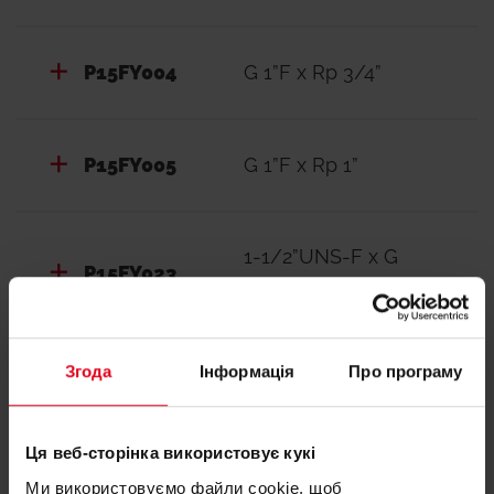
P15FY004
G 1”F x Rp 3/4”
P15FY005
G 1”F x Rp 1”
1-1/2”UNS-F x G
P15FY023
1/2”F
Згода
Інформація
Про програму
1-1/2”UNS-F x G
P15FY024
3/4”F
Ця веб-сторінка використовує кукі
Ми використовуємо файли cookie, щоб