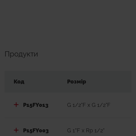
Продукти
Код
Розмір
P15FY013
G 1/2"F x G 1/2"F
P15FY003
G 1”F x Rp 1/2”