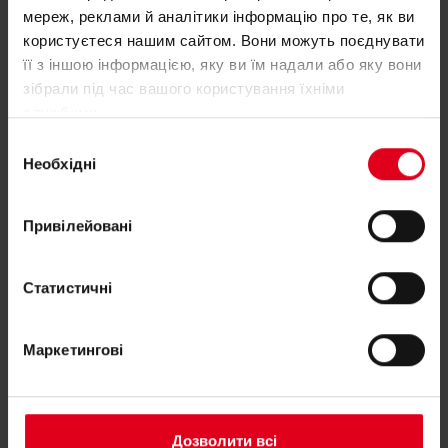
Вам потрібна допомога з R296?
мереж, реклами й аналітики інформацію про те, як ви
користуєтеся нашим сайтом. Вони можуть поєднувати
її з іншою інформацією, яку ви їм надали або яку вони
Якщо вам потрібна додаткова інформація щодо
зібрали під час вашого користування їхніми
службами.
будь-якого продукту, будь ласка, зв'яжіться з
Вибір
нами
Необхідні
згоди
Знайдіть свого консультанта Giacomini
Привілейовані
Статистичні
Маркетингові
Супутні товари
Дозволити всі