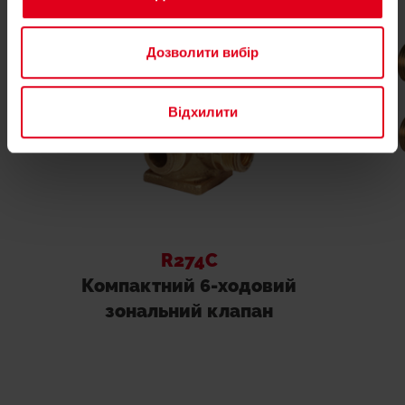
Дозволити вибір
Відхилити
R274C
Компактний 6-ходовий
зональний клапан