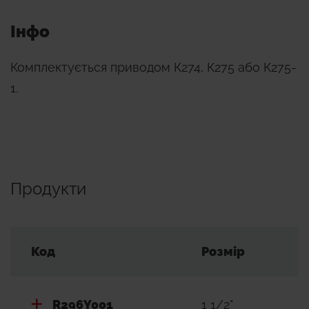
Інфо
Комплектується приводом К274, К275 або К275-
1.
Продукти
Код
Розмір
R296Y001
1 1/2"